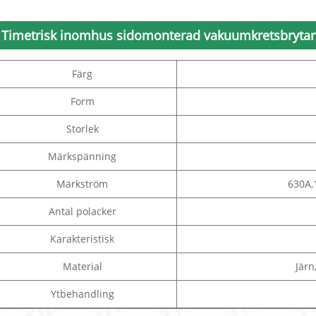
Timetrisk inomhus sidomonterad vakuumkretsbrytare
Färg
Form
Storlek
Märkspänning
Märkström
630A,
Antal polacker
Karakteristisk
Material
Järn
Ytbehandling