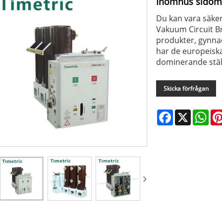
Inomhus sidom
Du kan vara säker
Vakuum Circuit Br
produkter, gynna
har de europeisk
dominerande stäl
Skicka förfrågan
Facebook
X
Wha