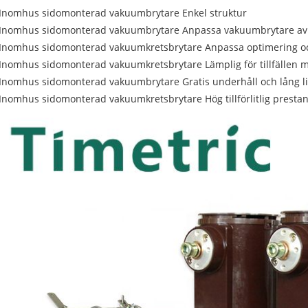
 Inomhus sidomonterad vakuumbrytare Enkel struktur
 Inomhus sidomonterad vakuumbrytare Anpassa vakuumbrytare av 
 Inomhus sidomonterad vakuumkretsbrytare Anpassa optimering 
 Inomhus sidomonterad vakuumkretsbrytare Lämplig för tillfällen m
 Inomhus sidomonterad vakuumbrytare Gratis underhåll och lång l
 Inomhus sidomonterad vakuumkretsbrytare Hög tillförlitlig presta