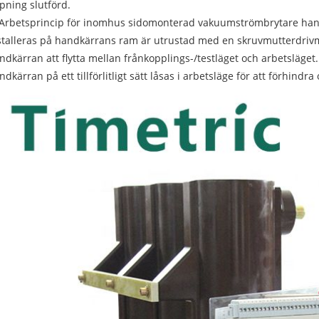
pning slutförd.
 Arbetsprincip för inomhus sidomonterad vakuumströmbrytare han
stalleras på handkärrans ram är utrustad med en skruvmutterdrivme
ndkärran att flytta mellan frånkopplings-/testläget och arbetsläge
ndkärran på ett tillförlitligt sätt låsas i arbetsläge för att förhindra