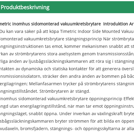
Produktbeskrivning
metric inomhus sidomonterad vakuumkretsbrytare Introduktion Ar
 Du kan vara säker på att köpa Timetric Indoor Side Mounted Vakuu
domonterad vakuumkretsbrytare stängningsprincip När strömbrytaren
ängningsinstruktionen tas emot, kommer mekanismen snabbt att s
rkan av strömbrytarens stora axelsystem genom transmissionsstång
rliga änden av ljusbågssläckningskammaren att röra sig i stängning
ntakten av dynamiska och statiska kontakter för att generera över
ansmissionsisolatorn, sträcker den andra änden av bommen på båda 
ergilagringen; Mellanfasarmen trycker på strömbrytarens stängning
ängningstillståndet. Strömbrytaren är stängd.
 Inomhus sidomonterad vakuumkretsbrytare öppningsprincip Effekt
ängd utan energilagringstillstånd, när man tar emot öppningsinstr
ängningsläget, snabbt öppna. Under inverkan av växlingskraft bryt
usbågssläckningskammaren bryter strömmen för att bilda en öppen 
vudaxeln, bromsfjädern, stängnings- och öppningsskyltarna är alla å