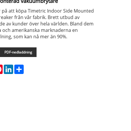
onterad vakuumbrytare
 på att köpa Timetric Indoor Side Mounted
eaker från vår fabrik. Brett utbud av
de av kunder över hela världen. Bland dem
a och amerikanska marknaderna en
lning, som kan nå mer än 90%.
PDF-nedladdning
tsApp
Pinterest
LinkedIn
Share