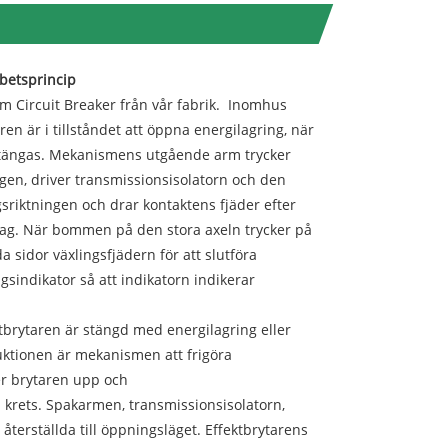
betsprincip
m Circuit Breaker från vår fabrik. Inomhus
 är i tillståndet att öppna energilagring, när
tängas. Mekanismens utgående arm trycker
en, driver transmissionsisolatorn och den
sriktningen och drar kontaktens fjäder efter
slag. När bommen på den stora axeln trycker på
sidor växlingsfjädern för att slutföra
sindikator så att indikatorn indikerar
brytaren är stängd med energilagring eller
uktionen är mekanismen att frigöra
er brytaren upp och
krets. Spakarmen, transmissionsisolatorn,
terställda till öppningsläget. Effektbrytarens