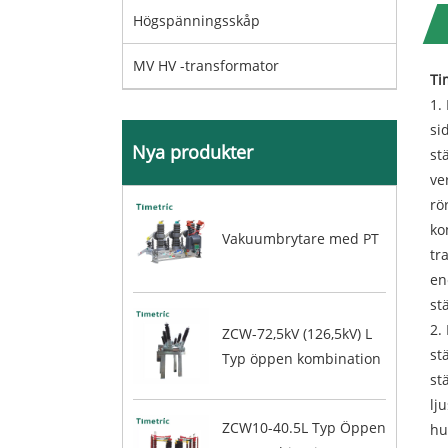
Högspänningsskåp
MV HV -transformator
Ti
1.
si
Nya produkter
st
ve
rö
ko
Vakuumbrytare med PT
tr
en
st
2.
ZCW-72,5kV (126,5kV) L
st
Typ öppen kombination
st
lj
ZCW10-40.5L Typ Öppen
hu