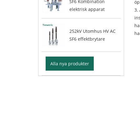
SF6 Kombination
öp
elektrisk apparat
3.
in
ha
252kV Utomhus HV AC
ha
SF6 effektbrytare
Alla nya produkter