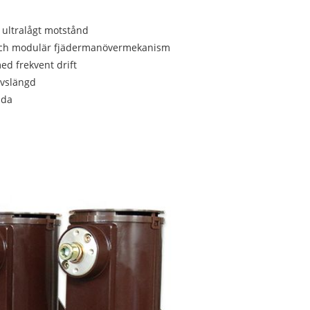
ultralågt motstånd
och modulär fjädermanövermekanism
ed frekvent drift
ivslängd
nda